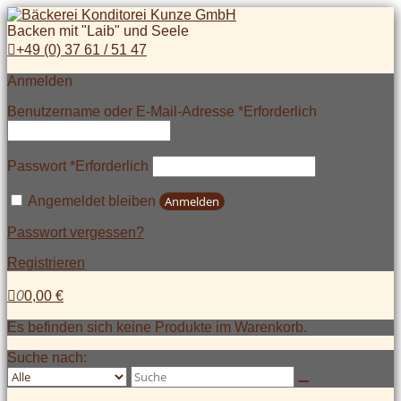
Backen mit "Laib" und Seele
+49 (0) 37 61 / 51 47
Anmelden
Benutzername oder E-Mail-Adresse
*
Erforderlich
Passwort
*
Erforderlich
Angemeldet bleiben
Anmelden
Passwort vergessen?
Registrieren
0
0,00
€
Es befinden sich keine Produkte im Warenkorb.
Suche nach: