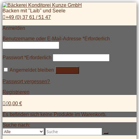
Backen mit "Laib" und Seele
+49 (0) 37 61 / 51 47
Anmelden
Benutzername oder E-Mail-Adresse
*
Erforderlich
Passwort
*
Erforderlich
Angemeldet bleiben
Anmelden
Passwort vergessen?
Registrieren
0
0,00
€
Es befinden sich keine Produkte im Warenkorb.
Suche nach: